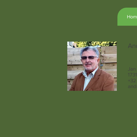
Hom
An
Jan
173
+32
and