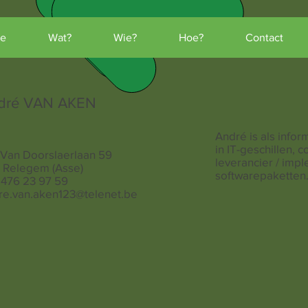
e
Wat?
Wie?
Hoe?
Contact
dré VAN AKEN
André is als infor
in IT-geschillen, c
 Van Doorslaerlaan 59
leverancier / imp
1 Relegem (Asse)
softwarepaketten
 476 23 97 59
re.van.aken123@telenet.be