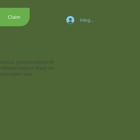
Claim
Inloggen
maticus gespecialiseerd
onflicten tussen klant en
lementator van
.