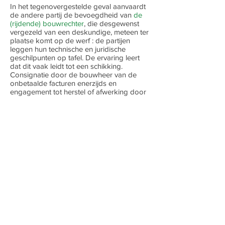
In het tegenovergestelde geval aanvaardt
de andere partij de bevoegdheid van
de
(rijdende) bouwrechter
, die desgewenst
vergezeld van een deskundige, meteen ter
plaatse komt op de werf : de partijen
leggen hun technische en juridische
geschilpunten op tafel. De ervaring leert
dat dit vaak leidt tot een schikking.
Consignatie door de bouwheer van de
onbetaalde facturen enerzijds en
engagement tot herstel of afwerking door
de aannemer anderzijds, onder controle
van
de bouwrechter
en de deskundige,
stimuleren trouwens tot een prima
oplossing op heel korte termijn.
Als dit niet lukt volgt snel een bindende
uitspraak van
de bouwrechter
, gesteund
op de technische bevindingen van de
eventuele deskundige.
Zowel
de bouwrechter
als de deskundige
zijn ervaren, onafhankelijk, onpartijdig en
werken aan constructieve oplossingen met
toepassing van art. 1710§3 Ger.W.).
De vergoeding van
de bouwrechter
en de
eventuele deskundige bedraagt 750 euro