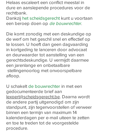
Helaas escaleert een conflict meestal in
dure en aanslepende procedures voor de
rechtbank.
Dankzij
het scheidsgerecht
kunt u voortaan
een beroep doen op
de bouwrechter
.
Die komt zonodig met een deskundige op
de werf om het geschil snel en effectief op
te lossen. U hoeft dan geen dagvaarding
in kortgeding te lanceren door advocaat
en deurwaarder tot aanstelling van een
gerechtsdeskundige. U vermijdt daarmee
een jarenlange en onbetaalbare
stellingenoorlog met onvoorspelbare
afloop.
U schakelt
de bouwrechter
in met een
gedocumenteerde brief aan
lexpert@scheidsgerecht.be
. Daarna wordt
de andere partij uitgenodigd om zijn
standpunt, zijn tegenvoorstellen of verweer
binnen een termijn van maximum 14
kalenderdagen per e-mail uiteen te zetten
en toe te treden tot de voorgestelde
procedure.